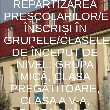
REPARTIZAREA
PREȘCOLARILOR/E
ÎNSCRIȘI ÎN
GRUPELE/CLASELE
DE ÎNCEPUT DE
NIVEL: GRUPA
MICĂ, CLASA
PREGĂTITOARE,
CLASA A V-A,