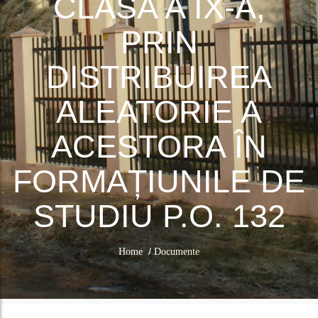
CLASA A IX-A,
PRIN
DISTRIBUIREA
ALEATORIE A
ACESTORA ÎN
FORMAȚIUNILE DE
STUDIU P.O. 132
/
Home
Documente