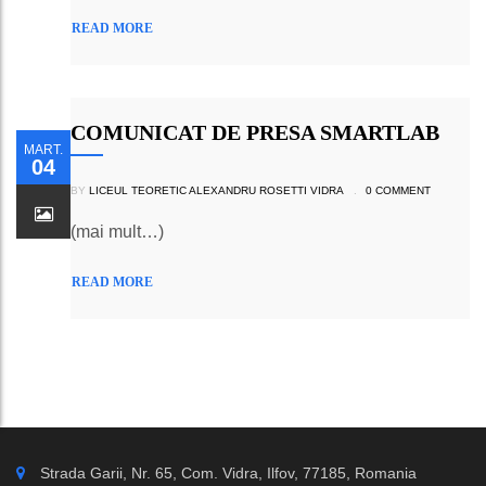
READ MORE
COMUNICAT DE PRESA SMARTLAB
MART.
04
BY
LICEUL TEORETIC ALEXANDRU ROSETTI VIDRA
.
0 COMMENT
(mai mult…)
READ MORE
Strada Garii, Nr. 65, Com. Vidra, Ilfov, 77185, Romania