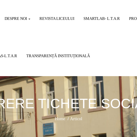
DESPRE NOI
REVISTA LICEULUI
SMARTLAB- L.T.A.R
PRO
S-L.T.A.R
TRANSPARENȚĂ INSTITUȚIONALĂ
RERE TICHETE SOCI
/
Home
Articol