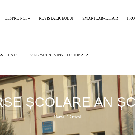
DESPRE NOI
REVISTA LICEULUI
SMARTLAB- L.T.A.R
PRO
S-L.T.A.R
TRANSPARENȚĂ INSTITUȚIONALĂ
SE ȘCOLARE AN ȘCO
/
Home
Articol