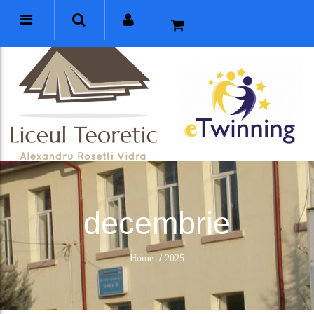
decembrie
/
Home
2025