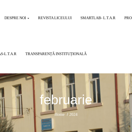
DESPRE NOI
REVISTA LICEULUI
SMARTLAB- L.T.A.R
PRO
S-L.T.A.R
TRANSPARENȚĂ INSTITUȚIONALĂ
februarie
/
Home
2024