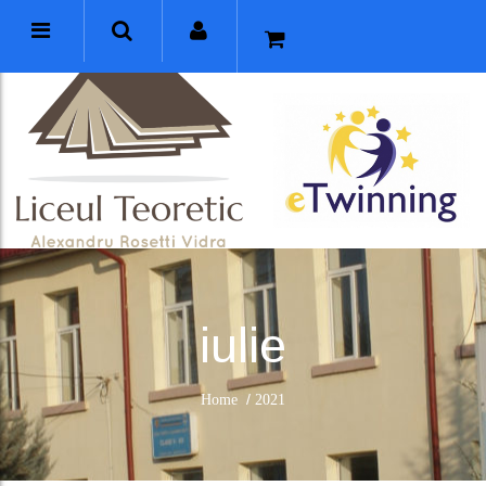
iulie
/
Home
2021