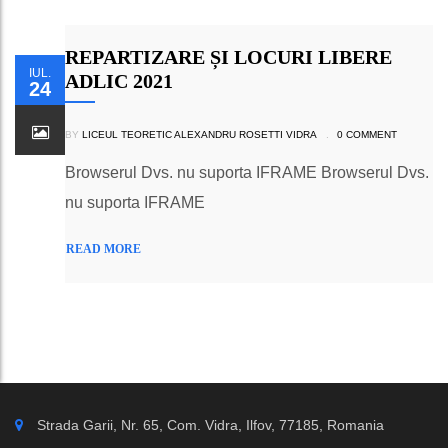
REPARTIZARE ȘI LOCURI LIBERE
IUL.
ADLIC 2021
24
BY
LICEUL TEORETIC ALEXANDRU ROSETTI VIDRA
.
0 COMMENT
Browserul Dvs. nu suporta IFRAME Browserul Dvs.
nu suporta IFRAME
READ MORE
Strada Garii, Nr. 65, Com. Vidra, Ilfov, 77185, Romania